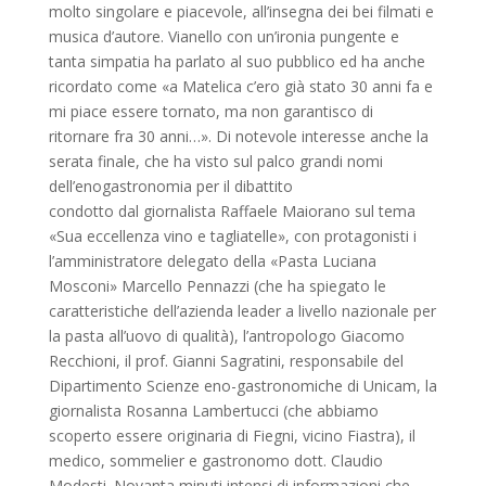
molto singolare e piacevole, all’insegna dei bei filmati e
musica d’autore. Vianello con un’ironia pungente e
tanta simpatia ha parlato al suo pubblico ed ha anche
ricordato come «a Matelica c’ero già stato 30 anni fa e
mi piace essere tornato, ma non garantisco di
ritornare fra 30 anni…». Di notevole interesse anche la
serata finale, che ha visto sul palco grandi nomi
dell’enogastronomia per il dibattito
condotto dal giornalista Raffaele Maiorano sul tema
«Sua eccellenza vino e tagliatelle», con protagonisti i
l’amministratore delegato della «Pasta Luciana
Mosconi» Marcello Pennazzi (che ha spiegato le
caratteristiche dell’azienda leader a livello nazionale per
la pasta all’uovo di qualità), l’antropologo Giacomo
Recchioni, il prof. Gianni Sagratini, responsabile del
Dipartimento Scienze eno-gastronomiche di Unicam, la
giornalista Rosanna Lambertucci (che abbiamo
scoperto essere originaria di Fiegni, vicino Fiastra), il
medico, sommelier e gastronomo dott. Claudio
Modesti. Novanta minuti intensi di informazioni che