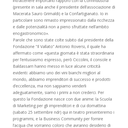
intrattenere importanti rapporti con la Confindustria
(presente in sala anche il presidente dell’associazione di
Macerata Sauro Grimaldi) e la Confartigianato. Io in
particolare sono rimasto impressionato dalla ricchezza
e dalle potenzialità non a pieno sfruttate nell’ambito
enogastronomico».
Parole che sono state colte subito dal presidente della
Fondazione “Il Vallato” Antonio Roversi, il quale ha
affermato come «questa giornata è stata straordinaria
per l’entusiasmo espresso, però Ciccolini, il console e
Baldassarri hanno messo in luce alcune criticità
evidenti: abbiamo uno dei vini bianchi migliori al
mondo, abbiamo imprenditori di successo e prodotti
d’eccellenza, ma non sappiamo venderli
adeguatamente, siamo i primi a non crederci. Per
questo la Fondazione nasce con due anime: la Scuola
di Marketing per gli imprenditori e di cui domattina
(sabato 25 settembre ndr) qui in teatro presenteremo i
programmi, e la Business Community per fornire
l’acqua che vorranno coloro che avranno desiderio di