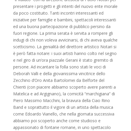
presentare i progetti e gli intenti del nuovo ente morale
da poco costituito. Tanti incontri interessanti ed
iniziative per famiglie e bambini, spettacoli interessanti
ed una buona partecipazione di pubblico persino da
fuori regione. La prima serata è servita a rompere gli
indugi di chi non voleva avvicinarsi, di chi aveva qualche
scetticismo. La genialità del direttore artistico Notari si
è però fatta notare: i suoi artisti hanno colto nel segno
e nel giro di un’ora piazzale Gerani è stato gremito di
persone. Ad incantare la folla sono stati le voci di
Deborah Valli e della giovanissima vincitrice dello
Zecchino d’Oro Anita Bartolomei da Belforte del
Chienti (con piacere abbiamo scoperto avere parenti a
Matelica e ad Argignano), la comicità “marchigiana” di
Piero Massimo Macchini, la bravura della Ciao Rino
Band e soprattutto il vigore di un artista della musica
come Edoardo Vianello, che nella giornata successiva
abbiamo poi scoperto anche come studioso e
appassionato di fontane romane, in uno spettacolo