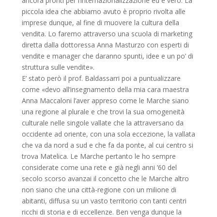
ancora pronti per l’internazionalizzazione ed è vero. La
piccola idea che abbiamo avuto è proprio rivolta alle
imprese dunque, al fine di muovere la cultura della
vendita. Lo faremo attraverso una scuola di marketing
diretta dalla dottoressa Anna Masturzo con esperti di
vendite e manager che daranno spunti, idee e un po’ di
struttura sulle vendite».
E’ stato però il prof. Baldassarri poi a puntualizzare
come «devo all’insegnamento della mia cara maestra
Anna Maccaloni l’aver appreso come le Marche siano
una regione al plurale e che trovi la sua omogeneità
culturale nelle singole vallate che la attraversano da
occidente ad oriente, con una sola eccezione, la vallata
che va da nord a sud e che fa da ponte, al cui centro si
trova Matelica. Le Marche pertanto le ho sempre
considerate come una rete e già negli anni ’60 del
secolo scorso avanzai il concetto che le Marche altro
non siano che una città-regione con un milione di
abitanti, diffusa su un vasto territorio con tanti centri
ricchi di storia e di eccellenze. Ben venga dunque la