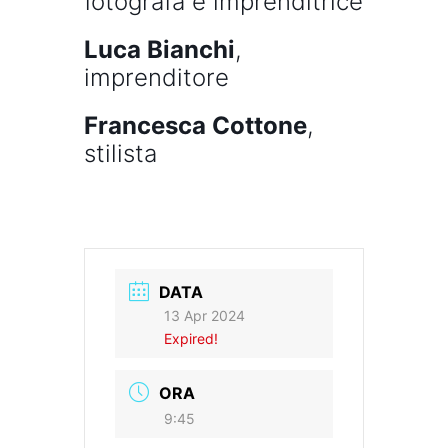
fotografa e imprenditrice
Luca Bianchi
,
imprenditore
Francesca Cottone
,
stilista
DATA
13 Apr 2024
Expired!
ORA
9:45