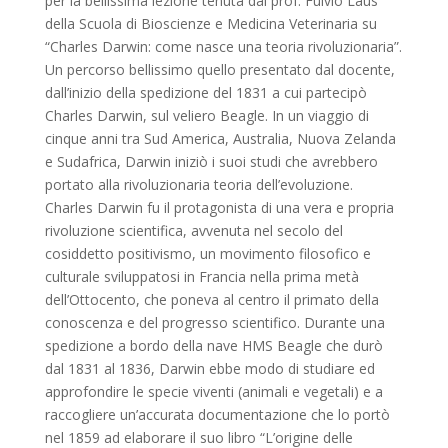
per la bellissima lezione tenuta dal prof. Fulvio Laus
della Scuola di Bioscienze e Medicina Veterinaria su
“Charles Darwin: come nasce una teoria rivoluzionaria”.
Un percorso bellissimo quello presentato dal docente,
dall’inizio della spedizione del 1831 a cui partecipò
Charles Darwin, sul veliero Beagle. In un viaggio di
cinque anni tra Sud America, Australia, Nuova Zelanda
e Sudafrica, Darwin iniziò i suoi studi che avrebbero
portato alla rivoluzionaria teoria dell’evoluzione.
Charles Darwin fu il protagonista di una vera e propria
rivoluzione scientifica, avvenuta nel secolo del
cosiddetto positivismo, un movimento filosofico e
culturale sviluppatosi in Francia nella prima metà
dell’Ottocento, che poneva al centro il primato della
conoscenza e del progresso scientifico. Durante una
spedizione a bordo della nave HMS Beagle che durò
dal 1831 al 1836, Darwin ebbe modo di studiare ed
approfondire le specie viventi (animali e vegetali) e a
raccogliere un’accurata documentazione che lo portò
nel 1859 ad elaborare il suo libro “L’origine delle