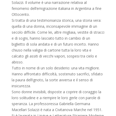
Solazzi. Il volume è una narrazione relativa al
fenomeno dell’emigrazione italiana in Argentina a fine
Ottocento.
Si tratta di una testimonianza storica, una storia vera:
quella di una donna, inconsapevole immagine di un
secolo difficile. Come lei, altre migliaia, vestite di stracci
e di sogni, hanno lasciato tutto in cambio di un
biglietto di sola andata e di un futuro incerto. Hanno
chiuso nella valigia di cartone tutta la loro vita e
calcato gli assiti di vecchi vapori, sospesi tra cielo e
abisso.
Tutto in nome di un solo desiderio: una vita migliore.
Hanno affrontato difficoltà, sostenuto sacrifici, sfidato
la paura dell’ignoto, la sorte avversa e il senso di
insicurezza.
Sono donne invisibili, disposte a coprire di coraggio la
loro solitudine e a riempire le loro gerle con parole di
speranza. La professoressa Gabriella Germana
Macellari Solazzi è nata a Civitanova Marche nel 1951.
Si è laureata in Lingue e Letterature Straniere Moderne