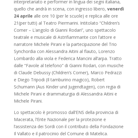
interpretariato e performer in lingua dei segni italiana,
quello che andrà in scena, con ingresso libero,
venerdì
24 aprile
alle ore 10 (per le scuole) e replica alle ore
21(per tutti) al Teatro Piermarini. Intitolato “Children’s
Corner – L’angolo di Gianni Rodari”, uno spettacolo
teatrale e musicale di Astrifiammante con l’attore e
narratore Michele Pirani e la partecipazione del Trio
Synchordia con Alessandra Aitini al flauto, Lorenzo
Lombardo alla viola e Federica Mancini all’arpa. Tratto
dalle “Favole al telefono” di Gianni Rodari, con musiche
di Claude Debussy (Children’s Corner), Marco Pedrazzi
e Diego Tripodi (Il tamburino magico), Robert
Schumann (Aus Kinder und Jugendtagen), con regia di
Michele Pirani e drammaturgia di Alessandra Aitini e
Michele Pirani.
Lo spettacolo è promosso dall’ENS della provincia di
Macerata, l’Ente Nazionale per la protezione e
l’assistenza dei Sordi con il contributo della Fondazione
Il Vallato e il patrocinio del Comune di Matelica.